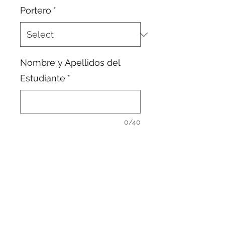
Portero
*
Nombre y Apellidos del
Estudiante
*
0/40
Quantity
*
Add to Cart
Uniforme Sublimado en tela DriFit